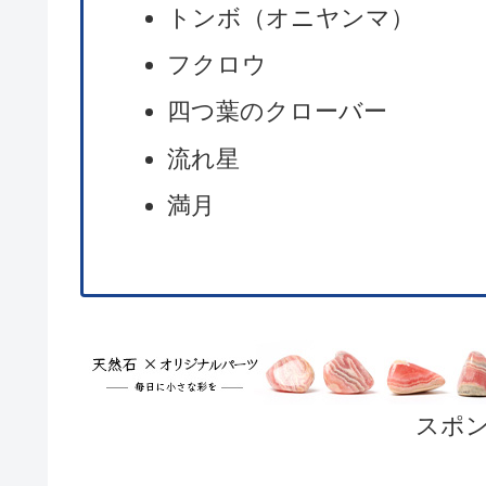
トンボ（オニヤンマ）
フクロウ
四つ葉のクローバー
流れ星
満月
スポ