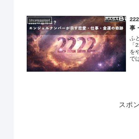
2
Uncategorized
事
ふ
「
を
で
エン
スポ