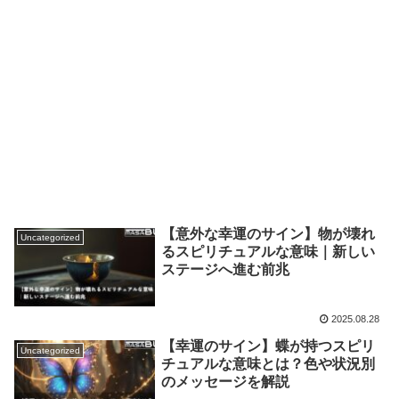
【意外な幸運のサイン】物が壊れ
Uncategorized
るスピリチュアルな意味｜新しい
ステージへ進む前兆
2025.08.28
【幸運のサイン】蝶が持つスピリ
Uncategorized
チュアルな意味とは？色や状況別
のメッセージを解説