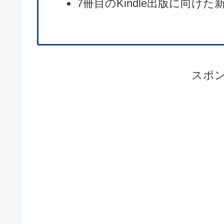
7冊目のKindle出版に向け
スポ