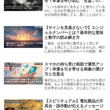
ぜ？幸運を呼び込む「言霊」の魔
法
「いつも前向きに生きようと努力している
のに、なぜか不運ばかりが続く…」引き寄
せの法則を実践しても、悪いことばかりが
すぐに現実になってしまうと、心が折れそ
うになりますよね。実は、悪いことがすぐ
叶うのには理由があります。それは、ネガ
【サインを見逃さないで】エンジ
Uncategorized
ティブな感情...
ェルナンバーとは？基本的な意味
と数字の読み解き方
「最近、なぜか同じ数字をよく目にす
る…」と感じたことはありませんか。時計
に表示された時間やレシートの金額、車の
ナンバープレートなど、日常の中で繰り返
し現れる数字には意味があるかもしれませ
ん。その数字は偶然ではなく、天使からの
スマホの待ち受け画面で運気アッ
Uncategorized
特別なメッセージ...
プ！幸運を引き寄せる画像の選び
方と注意点
毎日なんとなく見ているスマホの待ち受け
画面。もしその画面を変えるだけで幸運を
引き寄せられるなら、少し試してみたくな
りませんか？待ち受け画面には運気を高め
る力があります。なぜなら、自分にとって
「心地よい」と感じる画像がエネルギーを
【スピリチュアル】電化製品の不
Uncategorized
整えてくれる...
具合・誤作動が伝えるメッセージ