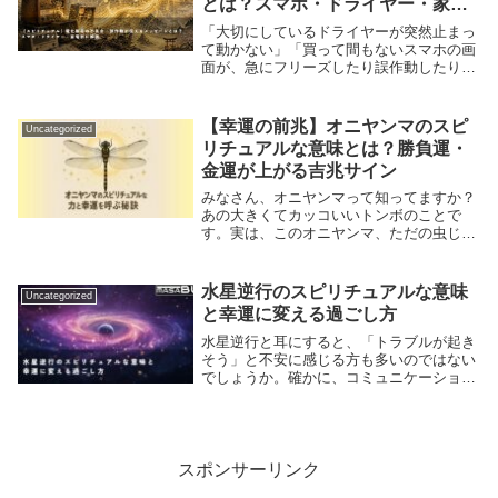
とは？スマホ・ドライヤー・家電
別に解説
「大切にしているドライヤーが突然止まっ
て動かない」「買って間もないスマホの画
面が、急にフリーズしたり誤作動したりす
る」原因のわからない不調が続くと、気味
が悪くて不安になりますよね。結論からお
伝えすると、電化製品の不具合や誤作動は
【幸運の前兆】オニヤンマのスピ
Uncategorized
決して不吉な...
リチュアルな意味とは？勝負運・
金運が上がる吉兆サイン
みなさん、オニヤンマって知ってますか？
あの大きくてカッコいいトンボのことで
す。実は、このオニヤンマ、ただの虫じゃ
ないんです。スピリチュアルな世界では、
とっても大切なメッセージを運んでくれる
特別な存在なのです！まさトンボにそんな
水星逆行のスピリチュアルな意味
Uncategorized
深い意味があっ...
と幸運に変える過ごし方
水星逆行と耳にすると、「トラブルが起き
そう」と不安に感じる方も多いのではない
でしょうか。確かに、コミュニケーション
のすれ違いや交通機関の遅延などが起こり
やすい時期とされてます。しかい実際のと
ころ、水星逆行は自分を見つめ直し、新た
なチャンスを...
スポンサーリンク