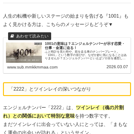
人生の転機や新しいステージの始まりを告げる『1001』も
よく見かける方は、こちらのメッセージもどうぞ▼
1001の意味は？エンジェルナンバーが示す恋愛・
仕事・金運に迫る！
ふと時計を見た時や、前を走る車のナンバープレート。
「1001」という数字の並びが、なぜか妙に気になることはあ
りませんか？エンジェルナンバーといえばゾロ目を連想しが
ちですが、「010」「0101」「0110」のような繰り返しや規
則性のある数字...
2026.03.07
www.sub.mmkkmmaa.com
「2222」とツインレイの深いつながり
エンジェルナンバー「2222」は、
ツインレイ（魂の片割
れ）との関係において特別な意味
を持つ数字です。
まだツインレイに出会っていない人にとっては、「まもな
く運命の出会いが訪れる」というサイン。