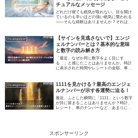
チュアルなメッセージ
どれだけ寝ても眠気が取れない。目を開け
ているのも辛いほどの強い眠気に襲われる
——そんな経験はありませんか？それは、
単なる寝不足や疲労ではなく、魂が発する
サインかもしれません。人生の大きな転換
期や、魂のステージが上がる前には、体が
【サインを見逃さないで】エンジ
Uncategorized
深い眠りを求...
ェルナンバーとは？基本的な意味
と数字の読み解き方
「最近、なぜか同じ数字をよく目にす
る…」と感じたことはありませんか。時計
に表示された時間やレシートの金額、車の
ナンバープレートなど、日常の中で繰り返
し現れる数字には意味があるかもしれませ
ん。その数字は偶然ではなく、天使からの
1111を見かける？最高のエンジェ
Uncategorized
特別なメッセージ...
ルナンバーが示す各運勢に迫る！
最近、ふとした瞬間に「1111」という数字
が目に留まることはありませんか？時計、
レシート、車のナンバーなど、あまりに頻
繁に見かけると「まただ！」と不思議な気
持ちになりますよね。実は、1111は「最高
のエンジェルナンバー」とも呼ばれる強力
な吉...
スポンサーリンク