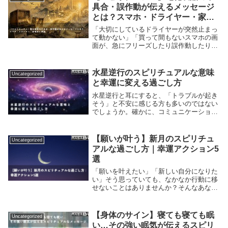
具合・誤作動が伝えるメッセージ
とは？スマホ・ドライヤー・家電
別に解説
「大切にしているドライヤーが突然止まっ
て動かない」「買って間もないスマホの画
面が、急にフリーズしたり誤作動したりす
る」原因のわからない不調が続くと、気味
が悪くて不安になりますよね。結論からお
伝えすると、電化製品の不具合や誤作動は
水星逆行のスピリチュアルな意味
Uncategorized
決して不吉な...
と幸運に変える過ごし方
水星逆行と耳にすると、「トラブルが起き
そう」と不安に感じる方も多いのではない
でしょうか。確かに、コミュニケーション
のすれ違いや交通機関の遅延などが起こり
やすい時期とされてます。しかい実際のと
ころ、水星逆行は自分を見つめ直し、新た
【願いが叶う】新月のスピリチュ
Uncategorized
なチャンスを...
アルな過ごし方｜幸運アクション5
選
「願いを叶えたい」「新しい自分になりた
い」そう思っていても、なかなか行動に移
せないことはありませんか？そんなあなた
にぴったりなのが、新月の持つ“スター
ト”のエネルギーです。満月が「感謝」や
「完了」のエネルギーを持つのに対し、新
【身体のサイン】寝ても寝ても眠
Uncategorized
月は「始まり」...
い…その強い眠気が伝えるスピリ