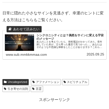
日常に隠れた小さなサインを見逃さず、幸運のヒントに変
える方法はこちらもご覧ください。
シンクロニシティとは？偶然をサインに変える宇宙
のメッセージ
友人のことを考えていたら、突然電話がかかってきた。長年
探していた本が、立ち寄った書店で見つかった...。あなたは
そのような不思議な体験をしたことがありますか？これらは
単なる偶然ではなく、心理学者カール・ユングが提唱した
「シンクロニシティ（共...
2025.09.25
www.sub.mmkkmmaa.com
Uncategorized
アファメーション
スピリチュアル
引き寄せの法則
言霊
スポンサーリンク